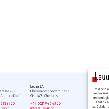
Leuag SA
Um dir ein 
trasse 21
Chemin des Condémines 2
um Gerätein
Alpnach Dorf
CH-1071 Chexbres
Technologie
IDs auf die
 618 81 00
+41 (0)21 946 43 00
zurückzieh
euag.ch
info(at)leuag.ch