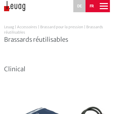
DE
FR
Leuag
|
Accessoires
|
Brassard pour la pression
|
Brassards
réutilisables
Brassards réutilisables
Clinical