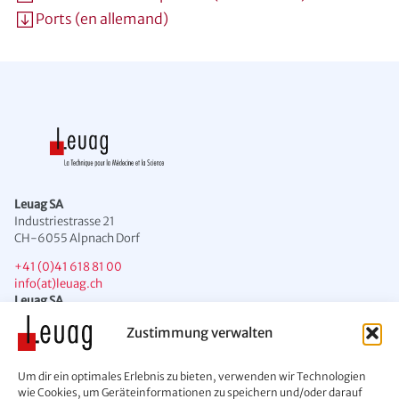
Ports (en allemand)
Leuag SA
Industriestrasse 21
CH-6055 Alpnach Dorf
+41 (0)41 618 81 00
info(at)leuag.ch
Leuag SA
Chemin des Condémines 2
Zustimmung verwalten
CH-1071 Chexbres
+41 (0)21 946 43 00
Um dir ein optimales Erlebnis zu bieten, verwenden wir Technologien
info(at)leuag.ch
wie Cookies, um Geräteinformationen zu speichern und/oder darauf