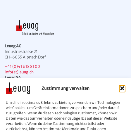
Leuag AG
Industriestrasse 21
CH-6055 Alpnach Dorf
+41 (0)41 618 81 00
info(at)leuag.ch
Leuag SA
Chemin des Condémines 2
Zustimmung verwalten
CH-1071 Chexbres
+41 (0)21 946 43 00
Um dir ein optimales Erlebnis zu bieten, verwenden wir Technologien
info(at)leuag.ch
wie Cookies, um Geräteinformationen zu speichern und/oder darauf
zuzugreifen. Wenn du diesen Technologien zustimmst, können wir
Daten wie das Surfverhalten oder eindeutige IDs auf dieser Website
verarbeiten. Wenn du deine Zustimmung nicht erteilst oder
zurückziehst, können bestimmte Merkmale und Funktionen