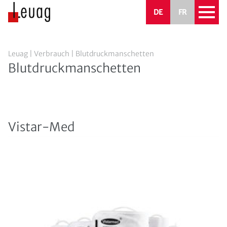
DE
FR
Leuag
|
Verbrauch
|
Blutdruckmanschetten
Blutdruckmanschetten
Vistar-Med