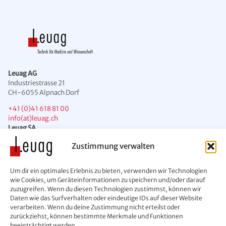
Leuag AG
Industriestrasse 21
CH-6055 Alpnach Dorf
+41 (0)41 618 81 00
info(at)leuag.ch
Leuag SA
Chemin des Condémines 2
Zustimmung verwalten
CH-1071 Chexbres
+41 (0)21 946 43 00
Um dir ein optimales Erlebnis zu bieten, verwenden wir Technologien
info(at)leuag.ch
wie Cookies, um Geräteinformationen zu speichern und/oder darauf
zuzugreifen. Wenn du diesen Technologien zustimmst, können wir
Daten wie das Surfverhalten oder eindeutige IDs auf dieser Website
verarbeiten. Wenn du deine Zustimmung nicht erteilst oder
zurückziehst, können bestimmte Merkmale und Funktionen
beeinträchtigt werden.