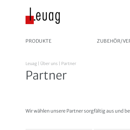
PRODUKTE
ZUBEHÖR/VE
Langzeit-EKG-Analysegeräte/-Rekorder (Holter)
Leuag
|
Über uns
|
Partner
Partner
Wir wählen unsere Partner sorgfältig aus und 