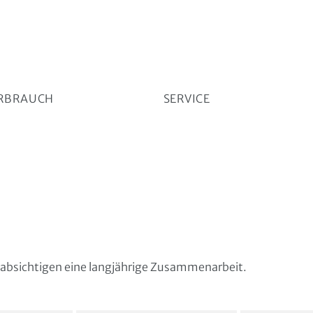
RBRAUCH
SERVICE
Endovaskuläre Fallplanung und 3D Bildfusion
beabsichtigen eine langjährige Zusammenarbeit.