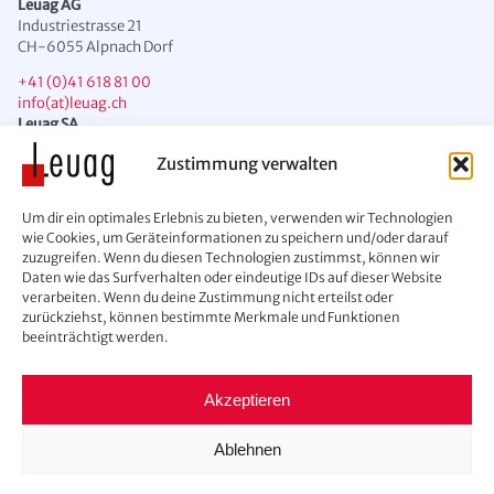
Leuag AG
Industriestrasse 21
CH-6055 Alpnach Dorf
+41 (0)41 618 81 00
info(at)leuag.ch
Leuag SA
Chemin des Condémines 2
Zustimmung verwalten
CH-1071 Chexbres
+41 (0)21 946 43 00
Um dir ein optimales Erlebnis zu bieten, verwenden wir Technologien
info(at)leuag.ch
wie Cookies, um Geräteinformationen zu speichern und/oder darauf
zuzugreifen. Wenn du diesen Technologien zustimmst, können wir
Daten wie das Surfverhalten oder eindeutige IDs auf dieser Website
verarbeiten. Wenn du deine Zustimmung nicht erteilst oder
zurückziehst, können bestimmte Merkmale und Funktionen
beeinträchtigt werden.
Akzeptieren
Kontakt
AGB
Ablehnen
Datenschutzerklärung
Cookie-Richtlinie (EU)